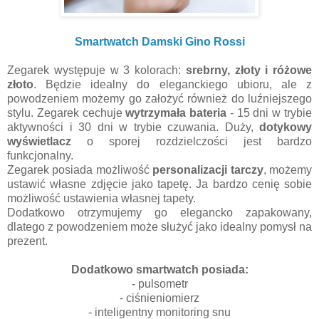
Smartwatch Damski Gino Rossi
Zegarek występuje w 3 kolorach:
srebrny, złoty i różowe
złoto
. Będzie idealny do eleganckiego ubioru, ale z
powodzeniem możemy go założyć również do luźniejszego
stylu. Zegarek cechuje
wytrzymała bateria
- 15 dni w trybie
aktywności i 30 dni w trybie czuwania. Duży,
dotykowy
wyświetlacz
o sporej rozdzielczości jest bardzo
funkcjonalny.
Zegarek posiada możliwość
personalizacji tarczy
, możemy
ustawić własne zdjęcie jako tapetę. Ja bardzo cenię sobie
możliwość ustawienia własnej tapety.
Dodatkowo otrzymujemy go elegancko zapakowany,
dlatego z powodzeniem może służyć jako idealny pomysł na
prezent.
Dodatkowo smartwatch posiada:
- pulsometr
- c
iśnieniomierz
- inteligentny monitoring snu