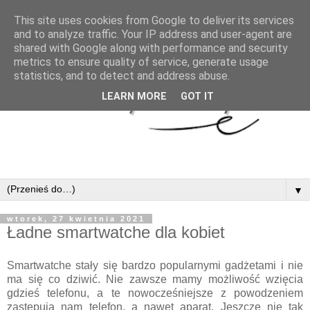
This site uses cookies from Google to deliver its services
and to analyze traffic. Your IP address and user-agent are
shared with Google along with performance and security
metrics to ensure quality of service, generate usage
statistics, and to detect and address abuse.
LEARN MORE
GOT IT
▼
wtorek, 27 kwietnia 2021
Ładne smartwatche dla kobiet
Smartwatche stały się bardzo popularnymi gadżetami i nie
ma się co dziwić. Nie zawsze mamy możliwość wzięcia
gdzieś telefonu, a te nowocześniejsze z powodzeniem
zastępują nam telefon, a nawet aparat. Jeszcze nie tak